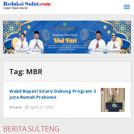
Lewati
ke
konten
Tag:
MBR
Wakil Bupati Sitaro Dukung Program 3
Juta Rumah Prabowo
Sitaro
April 23, 2025
oleh
Iskelson
Gahagho
BERITA SULTENG