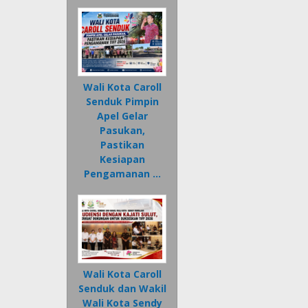
Wali Kota Caroll
Senduk Pimpin
Apel Gelar
Pasukan,
Pastikan
Kesiapan
Pengamanan …
Wali Kota Caroll
Senduk dan Wakil
Wali Kota Sendy