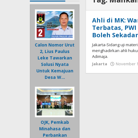
Ahli di MK: W
Terbatas, PWI
Boleh Sekadar
Jakarta-Sidang uji mater
Calon Nomor Urut
menghadirkan ahli hukum
2, Lius Paulus
Adimaja.
Leke Tawarkan
Jakarta
November 1
Solusi Nyata
Untuk Kemajuan
Desa W…
OJK, Pemkab
Minahasa dan
Perbankan