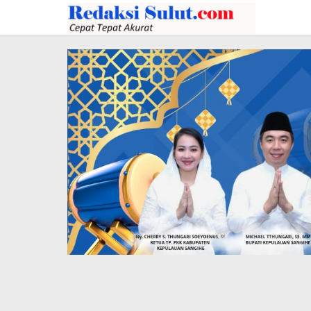
Lewati
ke
konten