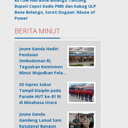
KETUM HMI Bone Bolango Tantang
Bupati Copot Kadis PMD dan Kabag ULP
Bone Bolango, Soroti Dugaan ‘Abuse of
Power’
BERITA MINUT
Joune Ganda Hadiri
Penilaian
Ombudsman RI,
Tegaskan Komitmen
Minut Wujudkan Pela…
SD Inpres Sukur
Tampil Disiplin pada
Parade HUT ke-81 RI
di Minahasa Utara
Joune Ganda
Gandeng Lanud Sam
Ratulangi Bangun