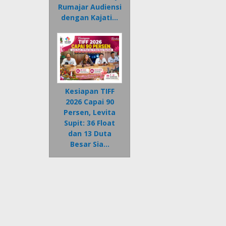
Rumajar Audiensi
dengan Kajati…
Kesiapan TIFF
2026 Capai 90
Persen, Levita
Supit: 36 Float
dan 13 Duta
Besar Sia…