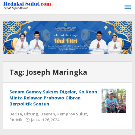
Lewati
ke
konten
Tag:
Joseph Maringka
Senam Gemoy Sukses Digelar, Ko Keon
Minta Relawan Prabowo Gibran
Berpolitik Santun
Berita
,
Bitung
,
Daerah
,
Pemprov Sulut
,
Politik
Januari 26, 2024
oleh
Wesly
Tamasiro