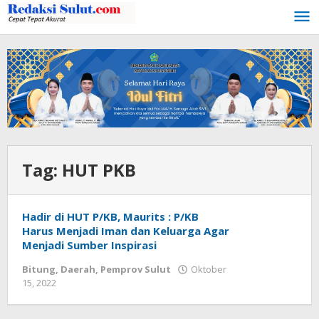
Lewati
ke
konten
Tag:
HUT PKB
Hadir di HUT P/KB, Maurits : P/KB
Harus Menjadi Iman dan Keluarga Agar
Menjadi Sumber Inspirasi
Bitung
,
Daerah
,
Pemprov Sulut
Oktober
15, 2022
oleh
Wesly
Tamasiro