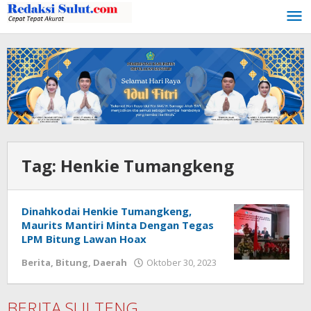
Lewati
ke
konten
Tag:
Henkie Tumangkeng
Dinahkodai Henkie Tumangkeng,
Maurits Mantiri Minta Dengan Tegas
LPM Bitung Lawan Hoax
Berita
,
Bitung
,
Daerah
Oktober 30, 2023
oleh
Wesly
Tamasiro
BERITA SULTENG