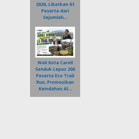
2026, Libatkan 61
Peserta dari
Sejumlah…
Wali Kota Caroll
Senduk Lepas 200
Peserta Eco Trail
Run, Promosikan
Keindahan Al…