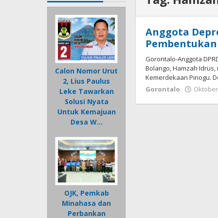
Anggota Depr
Pembentukan 
Gorontalo-Anggota DPRD
Bolango, Hamzah Idrus,
Calon Nomor Urut
Kemerdekaan Pinogu. D
2, Lius Paulus
Gorontalo
Oktober
Leke Tawarkan
Solusi Nyata
Untuk Kemajuan
Desa W…
OJK, Pemkab
Minahasa dan
Perbankan