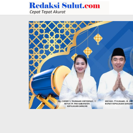
Lewati
ke
konten