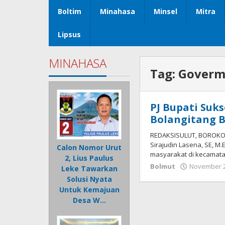
Boltim
Minahasa
Minsel
Mitra
Lipsus
MINAHASA
Tag:
Goverm
PJ Bupati Suk
Bolangitang 
REDAKSISULUT, BOROKO 
Sirajudin Lasena, SE, 
Calon Nomor Urut
masyarakat di kecamatan
2, Lius Paulus
Bolmut
November 2
Leke Tawarkan
Solusi Nyata
Untuk Kemajuan
Desa W…