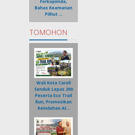
Forkopimda,
Bahas Keamanan
Pilhut …
TOMOHON
Wali Kota Caroll
Senduk Lepas 200
Peserta Eco Trail
Run, Promosikan
Keindahan Al…