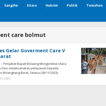
Sangihe
Sitaro
Hukrim
Politik
Tomohon
ent care bolmut
ses Gelar Goverment Care V
Barat
– Penjabat Bupati Bolaang Mongondow Utara
M.Ec.Dev melaksanakan pelayanan kepada
 Bolangitang Barat, Selasa (28/11/2023).
9, 2023
oleh
Ricky
Babay