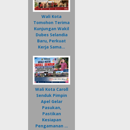
Wali Kota
Tomohon Terima
Kunjungan Wakil
Dubes Selandia
Baru, Perkuat
Kerja Sama…
Wali Kota Caroll
Senduk Pimpin
Apel Gelar
Pasukan,
Pastikan
Kesiapan
Pengamanan …