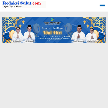
Lewati
ke
konten