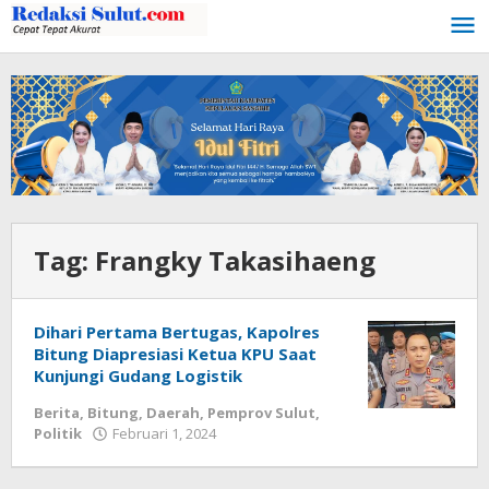
Lewati
ke
konten
Tag:
Frangky Takasihaeng
Dihari Pertama Bertugas, Kapolres
Bitung Diapresiasi Ketua KPU Saat
Kunjungi Gudang Logistik
Berita
,
Bitung
,
Daerah
,
Pemprov Sulut
,
Politik
Februari 1, 2024
oleh
Wesly
Tamasiro