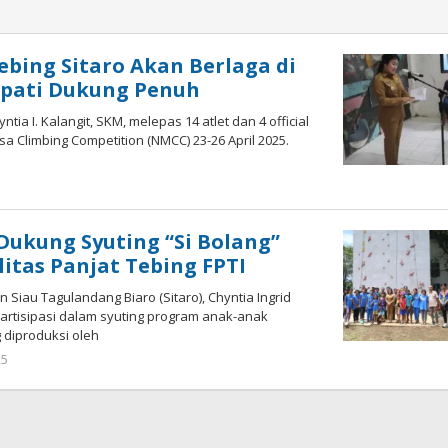
ebing Sitaro Akan Berlaga di
upati Dukung Penuh
ntia I. Kalangit, SKM, melepas 14 atlet dan 4 official
a Climbing Competition (NMCC) 23-26 April 2025.
oleh
Iskelson
Gahagho
 Dukung Syuting “Si Bolang”
ilitas Panjat Tebing FPTI
 Siau Tagulandang Biaro (Sitaro), Chyntia Ingrid
rpartisipasi dalam syuting program anak-anak
g diproduksi oleh
25
oleh
Iskelson
Gahagho