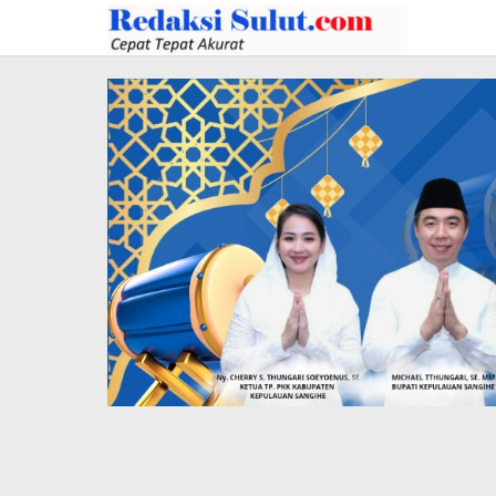
Lewati
ke
konten