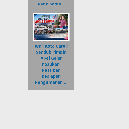
Kerja Sama…
Wali Kota Caroll
Senduk Pimpin
Apel Gelar
Pasukan,
Pastikan
Kesiapan
Pengamanan …