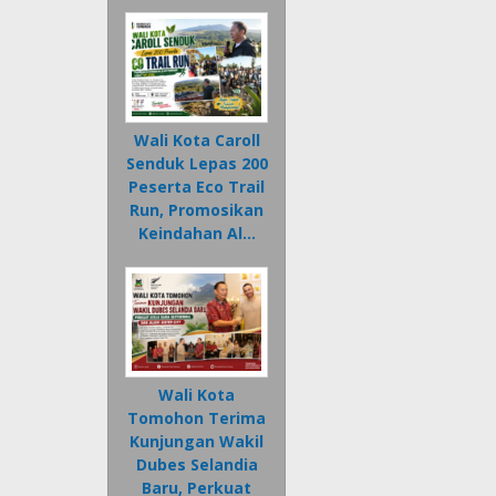
Wali Kota Caroll
Senduk Lepas 200
Peserta Eco Trail
Run, Promosikan
Keindahan Al…
Wali Kota
Tomohon Terima
Kunjungan Wakil
Dubes Selandia
Baru, Perkuat