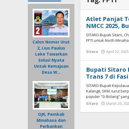
Atlet Panjat T
NMCC 2025, B
SITARO-Bupati Sitaro, Chy
FPTI untuk North Minahas
Calon Nomor Urut
2, Lius Paulus
Sitaro
April 22, 2025
Leke Tawarkan
Solusi Nyata
Untuk Kemajuan
Bupati Sitaro
Desa W…
Trans 7 di Fas
SITARO-Bupati Kepulauan
Kalangit, SKM, turut be
populer “Si Bolang” yan
Sitaro
Maret 26, 20
OJK, Pemkab
Minahasa dan
Perbankan