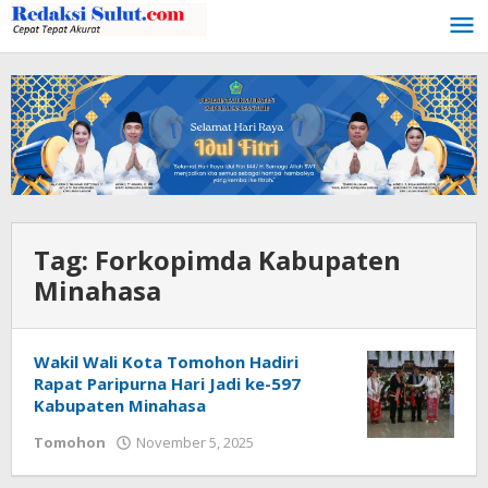
Lewati
ke
konten
Tag:
Forkopimda Kabupaten
Minahasa
Wakil Wali Kota Tomohon Hadiri
Rapat Paripurna Hari Jadi ke-597
Kabupaten Minahasa
Tomohon
November 5, 2025
oleh
Bertje
Rotikan