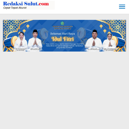
Lewati
ke
konten