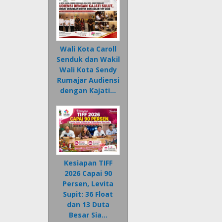
Wali Kota Caroll
Senduk dan Wakil
Wali Kota Sendy
Rumajar Audiensi
dengan Kajati…
Kesiapan TIFF
2026 Capai 90
Persen, Levita
Supit: 36 Float
dan 13 Duta
Besar Sia…