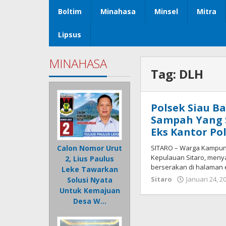
Boltim
Minahasa
Minsel
Mitra
Lipsus
MINAHASA
Tag:
DLH
Polsek Siau B
Sampah Yang 
Eks Kantor Po
SITARO – Warga Kampun
Calon Nomor Urut
Kepulauan Sitaro, meny
2, Lius Paulus
berserakan di halaman 
Leke Tawarkan
Sitaro
Januari 24, 2
Solusi Nyata
Untuk Kemajuan
Desa W…