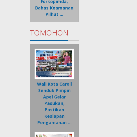
Forkopimda,
Bahas Keamanan
Pilhut …
TOMOHON
Wali Kota Caroll
Senduk Pimpin
Apel Gelar
Pasukan,
Pastikan
Kesiapan
Pengamanan …