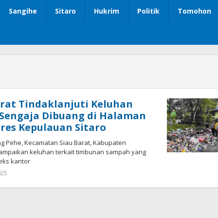
Sangihe
Sitaro
Hukrim
Politik
Tomohon
arat Tindaklanjuti Keluhan
Sengaja Dibuang di Halaman
lres Kepulauan Sitaro
g Pehe, Kecamatan Siau Barat, Kabupaten
ampaikan keluhan terkait timbunan sampah yang
eks kantor
025
oleh
Iskelson
Gahagho