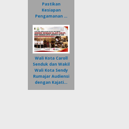
Pastikan
Kesiapan
Pengamanan …
Wali Kota Caroll
Senduk dan Wakil
Wali Kota Sendy
Rumajar Audiensi
dengan Kajati…