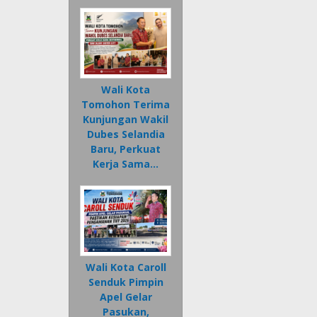
Wali Kota
Tomohon Terima
Kunjungan Wakil
Dubes Selandia
Baru, Perkuat
Kerja Sama…
Wali Kota Caroll
Senduk Pimpin
Apel Gelar
Pasukan,