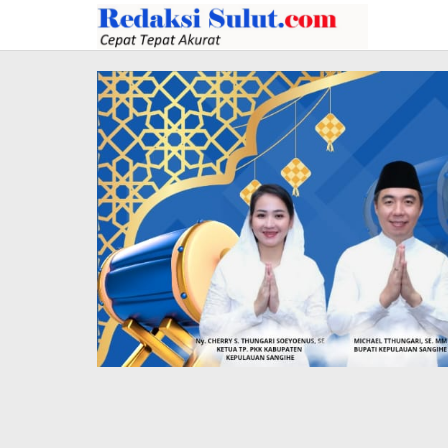
Lewati
ke
konten