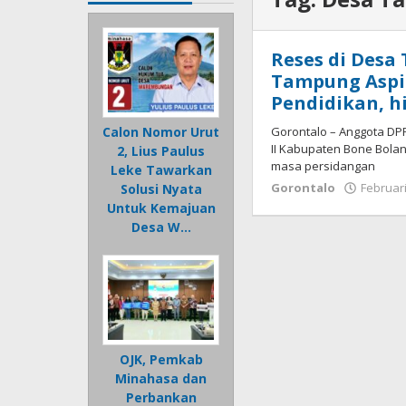
Reses di Desa 
Tampung Aspir
Pendidikan, 
Gorontalo – Anggota DPR
Calon Nomor Urut
II Kabupaten Bone Bolan
2, Lius Paulus
masa persidangan
Leke Tawarkan
Gorontalo
Februari
Solusi Nyata
Untuk Kemajuan
Desa W…
OJK, Pemkab
Minahasa dan
Perbankan