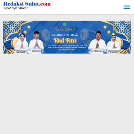
Lewati
ke
konten