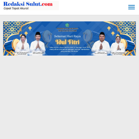
Lewati
ke
konten