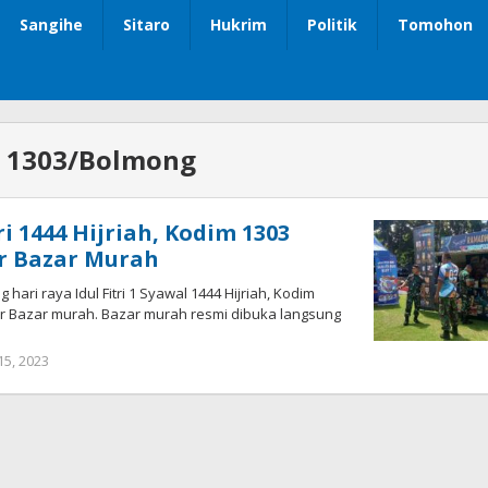
Sangihe
Sitaro
Hukrim
Politik
Tomohon
 1303/Bolmong
ri 1444 Hijriah, Kodim 1303
r Bazar Murah
ri raya Idul Fitri 1 Syawal 1444 Hijriah, Kodim
 Bazar murah. Bazar murah resmi dibuka langsung
 15, 2023
oleh
Wandy
Rotu