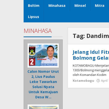
Boltim
Minahasa
Minsel
Mitra
Lipsus
MINAHASA
Tag:
Dandim
Jelang Idul Fit
Bolmong Gela
KOTAMOBAGU-Menjelang ha
1303/Bolmong menggelar
Calon Nomor Urut
oleh Komandan Kodim
2, Lius Paulus
Kotamobagu
April
Leke Tawarkan
Solusi Nyata
Untuk Kemajuan
Desa W…