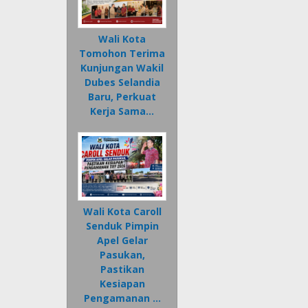
Wali Kota
Tomohon Terima
Kunjungan Wakil
Dubes Selandia
Baru, Perkuat
Kerja Sama…
Wali Kota Caroll
Senduk Pimpin
Apel Gelar
Pasukan,
Pastikan
Kesiapan
Pengamanan …