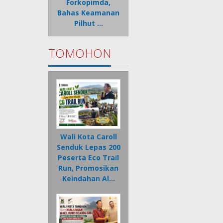
Forkopimda,
Bahas Keamanan
Pilhut …
TOMOHON
Wali Kota Caroll
Senduk Lepas 200
Peserta Eco Trail
Run, Promosikan
Keindahan Al…