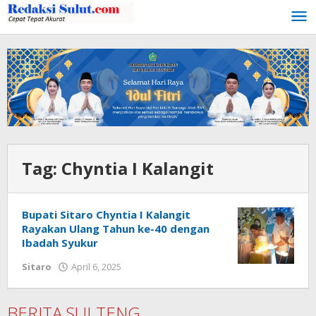
Lewati
ke
konten
Tag:
Chyntia I Kalangit
Bupati Sitaro Chyntia I Kalangit
Rayakan Ulang Tahun ke-40 dengan
Ibadah Syukur
Sitaro
April 6, 2025
oleh
Iskelson
Gahagho
BERITA SULTENG