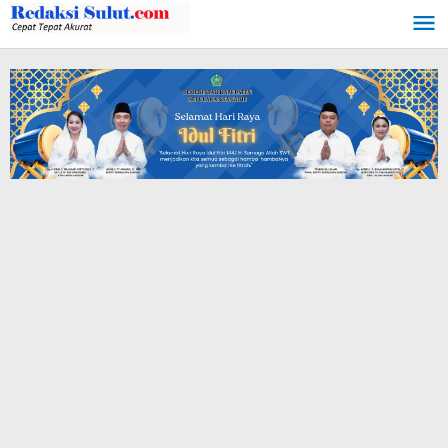
Lewati
ke
konten