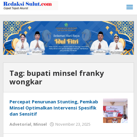
Lewati
ke
konten
Tag:
bupati minsel franky
wongkar
Percepat Penurunan Stunting, Pemkab
Minsel Optimalkan Intervensi Spesifik
dan Sensitif
Advetorial
,
Minsel
November 23, 2025
oleh
Donald
Mamoto