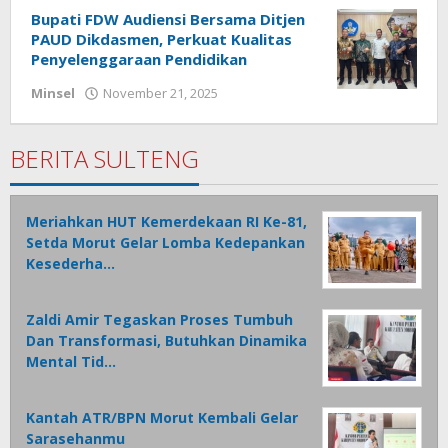
Bupati FDW Audiensi Bersama Ditjen
PAUD Dikdasmen, Perkuat Kualitas
Penyelenggaraan Pendidikan
Minsel
November 21, 2025
oleh
redaksisulut
BERITA SULTENG
Meriahkan HUT Kemerdekaan RI Ke-81,
Setda Morut Gelar Lomba Kedepankan
Kesederha…
Zaldi Amir Tegaskan Proses Tumbuh
Dan Transformasi, Butuhkan Dinamika
Mental Tid…
Kantah ATR/BPN Morut Kembali Gelar
Sarasehanmu