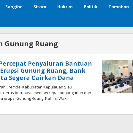
Sangihe
Sitaro
Hukrim
Politik
Tomohon
n Gunung Ruang
 Percepat Penyaluran Bantuan
 Erupsi Gunung Ruang, Bank
ta Segera Cairkan Dana
rah (Pemda) Kabupaten Kepulauan Siau
aro) terus berupaya mempercepat penanganan dan
erupsi Gunung Ruang. Kali ini, Wakil
oleh
Iskelson
Gahagho