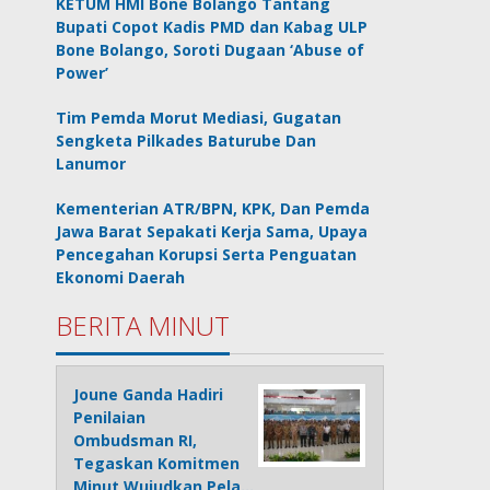
KETUM HMI Bone Bolango Tantang
Bupati Copot Kadis PMD dan Kabag ULP
Bone Bolango, Soroti Dugaan ‘Abuse of
Power’
Tim Pemda Morut Mediasi, Gugatan
Sengketa Pilkades Baturube Dan
Lanumor
Kementerian ATR/BPN, KPK, Dan Pemda
Jawa Barat Sepakati Kerja Sama, Upaya
Pencegahan Korupsi Serta Penguatan
Ekonomi Daerah
BERITA MINUT
Joune Ganda Hadiri
Penilaian
Ombudsman RI,
Tegaskan Komitmen
Minut Wujudkan Pela…