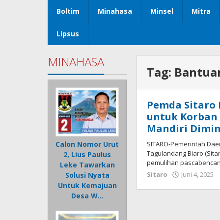
Boltim
Minahasa
Minsel
Mitra
Lipsus
MINAHASA
Tag:
Bantua
Pemda Sitaro
untuk Korban
Mandiri Dimin
SITARO-Pemerintah Dae
Calon Nomor Urut
Tagulandang Biaro (Sit
2, Lius Paulus
pemulihan pascabencana 
Leke Tawarkan
Sitaro
Juni 4, 2025
Solusi Nyata
Untuk Kemajuan
Desa W…