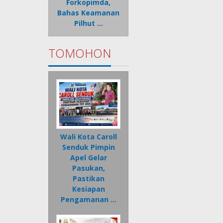
Forkopimda,
Bahas Keamanan
Pilhut …
TOMOHON
Wali Kota Caroll
Senduk Pimpin
Apel Gelar
Pasukan,
Pastikan
Kesiapan
Pengamanan …