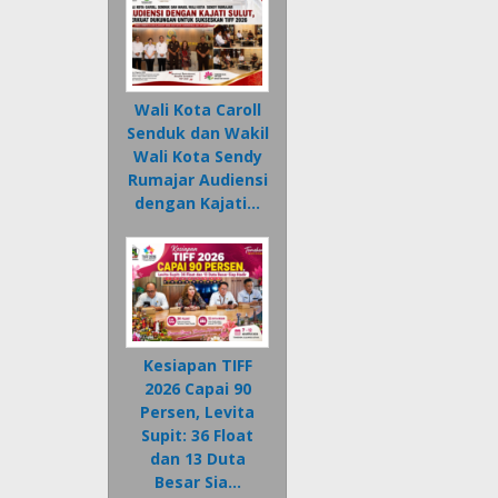
Wali Kota Caroll
Senduk dan Wakil
Wali Kota Sendy
Rumajar Audiensi
dengan Kajati…
Kesiapan TIFF
2026 Capai 90
Persen, Levita
Supit: 36 Float
dan 13 Duta
Besar Sia…