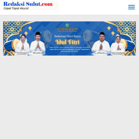
Lewati
ke
konten