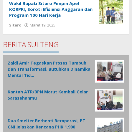
Wakil Bupati Sitaro Pimpin Apel
KORPRI, Soroti Efisiensi Anggaran dan
Program 100 Hari Kerja
Sitaro
Maret 19, 2025
oleh
Iskelson
Gahagho
BERITA SULTENG
Zaldi Amir Tegaskan Proses Tumbuh
Dan Transformasi, Butuhkan Dinamika
Mental Tid…
Kantah ATR/BPN Morut Kembali Gelar
Sarasehanmu
Dua Smelter Berhenti Beroperasi, PT
GNI Jelaskan Rencana PHK 1.900