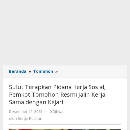
Beranda
»
Tomohon
»
Sulut
Terapkan
Pidana
Sulut Terapkan Pidana Kerja Sosial,
Kerja
Pemkot Tomohon Resmi Jalin Kerja
Sosial,
Sama dengan Kejari
Pemkot
Tomohon
Desember 11, 2025
oleh
-
0 Dilihat
Resmi
Bertje
oleh
Bertje Rotikan
Jalin
Rotikan
Kerja