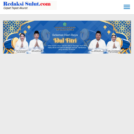
Lewati
ke
konten