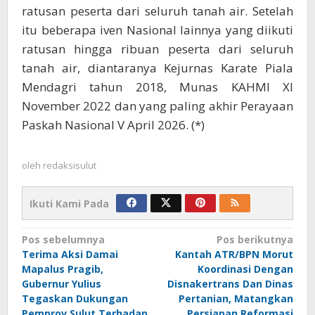
ratusan peserta dari seluruh tanah air. Setelah
itu beberapa iven Nasional lainnya yang diikuti
ratusan hingga ribuan peserta dari seluruh
tanah air, diantaranya Kejurnas Karate Piala
Mendagri tahun 2018, Munas KAHMI XI
November 2022 dan yang paling akhir Perayaan
Paskah Nasional V April 2026. (*)
oleh
redaksisulut
Ikuti Kami Pada
Navigasi
Pos sebelumnya
Pos berikutnya
Terima Aksi Damai
Kantah ATR/BPN Morut
pos
Mapalus Pragib,
Koordinasi Dengan
Gubernur Yulius
Disnakertrans Dan Dinas
Tegaskan Dukungan
Pertanian, Matangkan
Pemprov Sulut Terhadap
Persiapan Reformasi