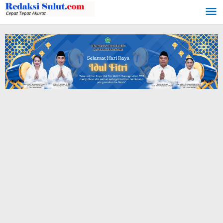
Lewati
ke
konten