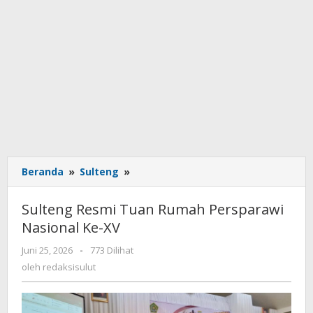
Beranda
»
Sulteng
»
Sulteng
Resmi
Tuan
Sulteng Resmi Tuan Rumah Persparawi
Rumah
Nasional Ke-XV
Persparawi
Nasional
Juni 25, 2026
oleh
-
773 Dilihat
Ke-
redaksisulut
oleh
redaksisulut
XV