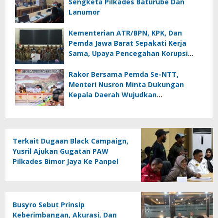
Sengketa Pilkades Baturube Dan
Lanumor
Kementerian ATR/BPN, KPK, Dan
Pemda Jawa Barat Sepakati Kerja
Sama, Upaya Pencegahan Korupsi
Serta Penguatan Ekonomi Daerah
Rakor Bersama Pemda Se-NTT,
Menteri Nusron Minta Dukungan
Kepala Daerah Wujudkan
Transformasi Layanan Pertanahan
Terkait Dugaan Black Campaign,
Yusril Ajukan Gugatan PAW
Pilkades Bimor Jaya Ke Panpel
Kabupate
Busyro Sebut Prinsip
Keberimbangan, Akurasi, Dan