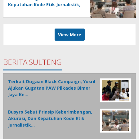
Kepatuhan Kode Etik Jurnalistik,
Fondasi Utama Bangun
Kepercayaan Publik Terhadap
Media
View More
BERITA SULTENG
Terkait Dugaan Black Campaign, Yusril
Ajukan Gugatan PAW Pilkades Bimor
Jaya Ke…
Busyro Sebut Prinsip Keberimbangan,
Akurasi, Dan Kepatuhan Kode Etik
Jurnalistik…