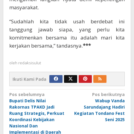
masyarakat.
“Sudahlah kita tidak usah berdebat ini
tanggung jawab siapa, yang perlu kita
komitmenkan bersama itu adalah mari kita
kerjakan bersama,” tandasnya.
***
oleh
redaksisulut
Ikuti Kami Pada
Navigasi
Pos sebelumnya
Pos berikutnya
Bupati Delis Nilai
Wabup Vanda
pos
Rakornas TPAKD Jadi
Sarundajang Hadiri
Ruang Strategis, Perkuat
Kegiatan Tondano Fest
Koordinasi Kebijakan
Seni 2025
Nasional Dan
Implementasi di Daerah