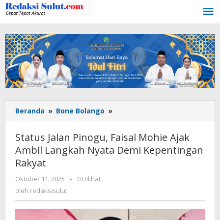
Lewati
ke
konten
Beranda
»
Bone Bolango
»
Status
Jalan
Pinogu,
Status Jalan Pinogu, Faisal Mohie Ajak
Faisal
Ambil Langkah Nyata Demi Kepentingan
Mohie
Rakyat
Ajak
Ambil
Oktober 11, 2025
oleh
-
0 Dilihat
Langkah
redaksisulut
oleh
redaksisulut
Nyata
Demi
Kepentingan