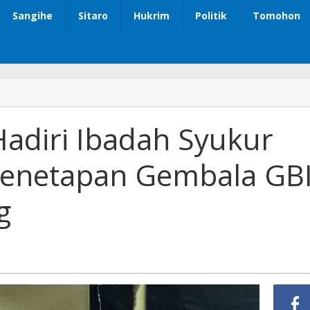
Sangihe
Sitaro
Hukrim
Politik
Tomohon
 Hadiri Ibadah Syukur
Penetapan Gembala GB
g