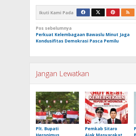
Ikuti Kami Pada
Navigasi
Pos sebelumnya
Perkuat Kelembagaan Bawaslu Minut Jaga
pos
Kondusifitas Demokrasi Pasca Pemilu
Jangan Lewatkan
Plt. Bupati
Pemkab Sitaro
Heronimus
Ajak Masyarakat