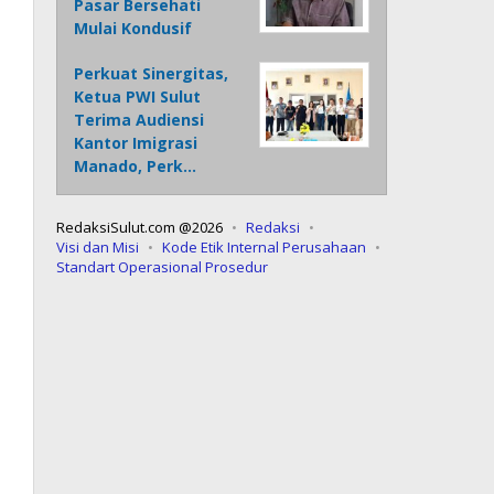
Pasar Bersehati
Mulai Kondusif
Perkuat Sinergitas,
Ketua PWI Sulut
Terima Audiensi
Kantor Imigrasi
Manado, Perk…
RedaksiSulut.com @2026
Redaksi
Visi dan Misi
Kode Etik Internal Perusahaan
Standart Operasional Prosedur