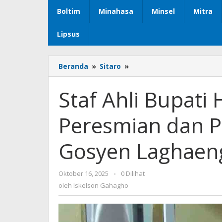
Boltim
Minahasa
Minsel
Mitra
Lipsus
Beranda
»
Sitaro
»
Staf
Ahli
Bupati
Staf Ahli Bupati
Hadiri
Ibadah
Peresmian dan 
Syukur
Peresmian
dan
Gosyen Laghaen
Penetapan
Gembala
GBI
Oktober 16, 2025
oleh
-
0 Dilihat
Gosyen
Iskelson
oleh
Iskelson Gahagho
Laghaeng
Gahagho