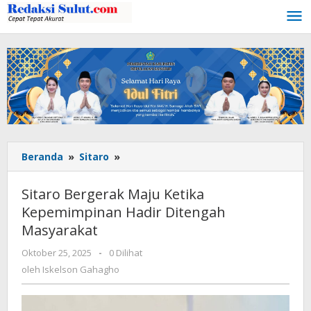
Lewati
ke
konten
Beranda
»
Sitaro
»
Sitaro
Bergerak
Maju
Sitaro Bergerak Maju Ketika
Ketika
Kepemimpinan Hadir Ditengah
Kepemimpinan
Masyarakat
Hadir
Ditengah
Oktober 25, 2025
oleh
-
0 Dilihat
Masyarakat
Iskelson
oleh
Iskelson Gahagho
Gahagho