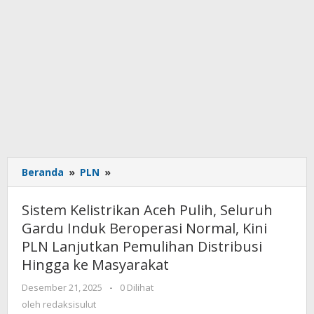
Beranda
»
PLN
»
Sistem
Kelistrikan
Aceh
Sistem Kelistrikan Aceh Pulih, Seluruh
Pulih,
Gardu Induk Beroperasi Normal, Kini
Seluruh
PLN Lanjutkan Pemulihan Distribusi
Gardu
Induk
Hingga ke Masyarakat
Beroperasi
Desember 21, 2025
oleh
-
0 Dilihat
Normal,
redaksisulut
oleh
redaksisulut
Kini