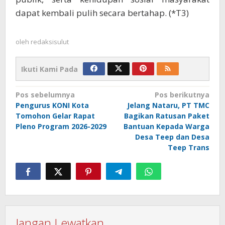
dapat kembali pulih secara bertahap. (*T3)
oleh
redaksisulut
Ikuti Kami Pada
Navigasi
Pos sebelumnya
Pos berikutnya
Pengurus KONI Kota
Jelang Nataru, PT TMC
pos
Tomohon Gelar Rapat
Bagikan Ratusan Paket
Pleno Program 2026-2029
Bantuan Kepada Warga
Desa Teep dan Desa
Teep Trans
Jangan Lewatkan