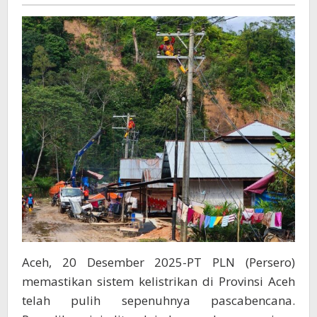
PLN
Lanjutkan
Pemulihan
Distribusi
Hingga
ke
Masyarakat
Aceh, 20 Desember 2025-PT PLN (Persero)
memastikan sistem kelistrikan di Provinsi Aceh
telah pulih sepenuhnya pascabencana.