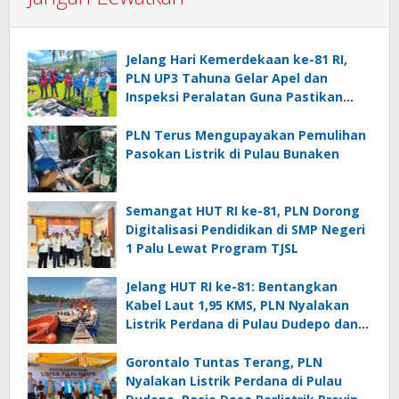
Jelang Hari Kemerdekaan ke-81 RI,
PLN UP3 Tahuna Gelar Apel dan
Inspeksi Peralatan Guna Pastikan
Keandalan Listrik Kepulauan Nusa
Utara
PLN Terus Mengupayakan Pemulihan
Pasokan Listrik di Pulau Bunaken
Semangat HUT RI ke-81, PLN Dorong
Digitalisasi Pendidikan di SMP Negeri
1 Palu Lewat Program TJSL
Jelang HUT RI ke-81: Bentangkan
Kabel Laut 1,95 KMS, PLN Nyalakan
Listrik Perdana di Pulau Dudepo dan
Tuntaskan 100 Persen Rasio Desa
Berlistrik Provinsi Gorontalo
Gorontalo Tuntas Terang, PLN
Nyalakan Listrik Perdana di Pulau