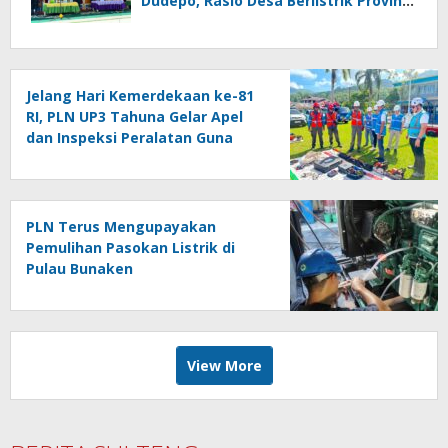
Dudepo, Rasio Desa Berlistrik Provinsi
Gorontalo Capai 100 Persen
Jelang Hari Kemerdekaan ke-81
RI, PLN UP3 Tahuna Gelar Apel
dan Inspeksi Peralatan Guna
Pastikan Keandalan Listrik
Kepulauan Nusa Utara
PLN Terus Mengupayakan
Pemulihan Pasokan Listrik di
Pulau Bunaken
View More