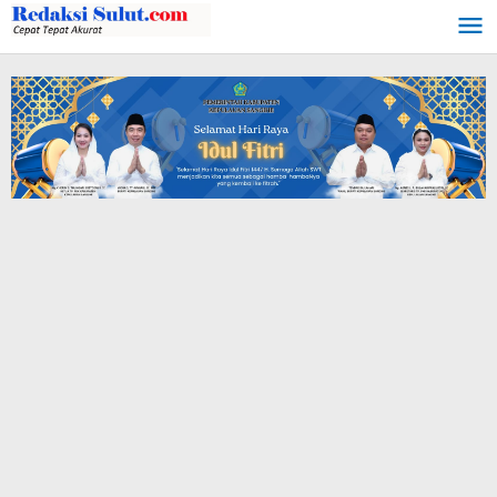
Lewati
ke
konten