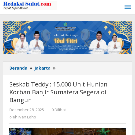
Lewati
ke
konten
Beranda
»
Jakarta
»
Seskab
Teddy
:
Seskab Teddy : 15.000 Unit Hunian
15.000
Korban Banjir Sumatera Segera di
Unit
Bangun
Hunian
Korban
Desember 28, 2025
oleh
-
0 Dilihat
Banjir
Ivan
oleh
Ivan Loho
Sumatera
Loho
Segera
di