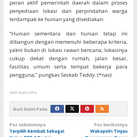
peran aktif pemerintah daerah dalam proses
penyediaan lokasi dan perpindahan warga
terdampak ke hunian yang disediakan.
“Hunian sementara dan hunian tetap ini
dibangun dengan memenuhi beberapa kriteria,
yakni bukan di lokasi rawan bencana, lokasinya
cukup dekat dengan rumah, jalan besar,
fasilitas umum serta tempat bekerja para
pengguna,” pungkas Seskab Teddy. (*nav)
oleh
Ivan Loho
Ikuti Kami Pada
Navigasi
Pos sebelumnya
Pos berikutnya
Terpilih Kembali Sebagai
Wakapolri Tinjau
pos