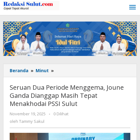
Lewati
ke
konten
Beranda
»
Minut
»
Seruan
Dua
Periode
Seruan Dua Periode Menggema, Joune
Menggema,
Ganda Dianggap Masih Tepat
Joune
Menakhodai PSSI Sulut
Ganda
Dianggap
November 19, 2025
oleh
-
0 Dilihat
Masih
Tammy
oleh
Tammy Sakul
Tepat
Sakul
Menakhodai
PSSI