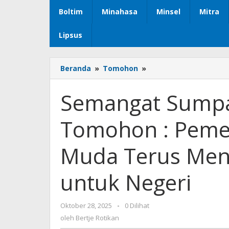
Boltim
Minahasa
Minsel
Mitra
Lipsus
Beranda
»
Tomohon
»
Semangat
Sumpah
Pemuda
Semangat Sump
di
Tomohon
Tomohon : Pemer
:
Pemerintah
Ajak
Muda Terus Meny
Generasi
Muda
untuk Negeri
Terus
Menyala
dan
Oktober 28, 2025
oleh
-
0 Dilihat
Berkontribusi
Bertje
oleh
Bertje Rotikan
untuk
Rotikan