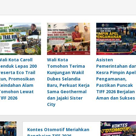
Wali Kota Caroll
Wali Kota
Asisten
Senduk Lepas 200
Tomohon Terima
Pemerintahan da
Peserta Eco Trail
Kunjungan Wakil
Kesra Pimpin Apel
Run, Promosikan
Dubes Selandia
Pengamanan,
Keindahan Alam
Baru, Perkuat Kerja
Pastikan Puncak
Tomohon Lewat
Sama Geothermal
TIFF 2026 Berjalan
TIFF 2026
dan Jajaki Sister
Aman dan Sukses
City
Kontes Otomotif Meriahkan
Rangkaian TIFF 2026,