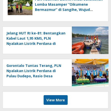
Lomba Masamper “Oikumene
Bermazmur” di Sangihe, Wujud
Dukungan Pelestarian Budaya dan
Kebersamaan
Jelang HUT RI ke-81: Bentangkan
Kabel Laut 1,95 KMS, PLN
Nyalakan Listrik Perdana di
Pulau Dudepo dan Tuntaskan
100 Persen Rasio Desa Berlistrik
Provinsi Gorontalo
Gorontalo Tuntas Terang, PLN
Nyalakan Listrik Perdana di
Pulau Dudepo, Rasio Desa
Berlistrik Provinsi Gorontalo
Capai 100 Persen
View More