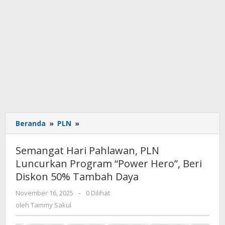
Beranda
»
PLN
»
Semangat
Hari
Pahlawan,
Semangat Hari Pahlawan, PLN
PLN
Luncurkan Program “Power Hero”, Beri
Luncurkan
Diskon 50% Tambah Daya
Program
“Power
November 16, 2025
oleh
-
0 Dilihat
Hero”,
Tammy
oleh
Tammy Sakul
Beri
Sakul
Diskon