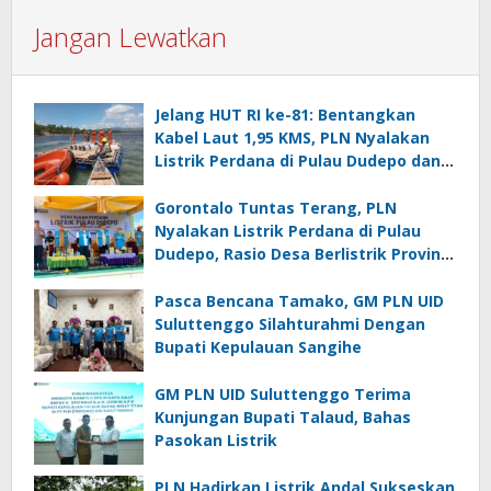
Jangan Lewatkan
Jelang HUT RI ke-81: Bentangkan
Kabel Laut 1,95 KMS, PLN Nyalakan
Listrik Perdana di Pulau Dudepo dan
Tuntaskan 100 Persen Rasio Desa
Berlistrik Provinsi Gorontalo
Gorontalo Tuntas Terang, PLN
Nyalakan Listrik Perdana di Pulau
Dudepo, Rasio Desa Berlistrik Provinsi
Gorontalo Capai 100 Persen
Pasca Bencana Tamako, GM PLN UID
Suluttenggo Silahturahmi Dengan
Bupati Kepulauan Sangihe
GM PLN UID Suluttenggo Terima
Kunjungan Bupati Talaud, Bahas
Pasokan Listrik
PLN Hadirkan Listrik Andal Sukseskan