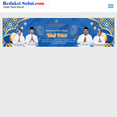
Lewati
ke
konten