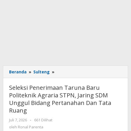
Beranda
»
Sulteng
»
Seleksi
Penerimaan
Taruna
Seleksi Penerimaan Taruna Baru
Baru
Politeknik Agraria STPN, Jaring SDM
Politeknik
Unggul Bidang Pertanahan Dan Tata
Agraria
STPN,
Ruang
Jaring
Juli 7, 2026
oleh
-
661 Dilihat
SDM
Ronal
oleh
Ronal Parenta
Unggul