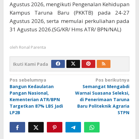
Agustus 2026, mengikuti Pengenalan Kehidupan
Kampus Taruna Baru (PKKTB) pada 24-27
Agustus 2026, serta memulai perkuliahan pada
31 Agustus 2026.(SG/KR/ Hms ATR/ BPN/NAL)
oleh
Ronal Parenta
Ikuti Kami Pada
Navigasi
Pos sebelumnya
Pos berikutnya
Bangun Kedaulatan
Semangat Mengabdi
pos
Pangan Nasional,
Warnai Suasana Seleksi,
Kementerian ATR/BPN
di Penerimaan Taruna
Targetkan 87% LBS Jadi
Baru Politeknik Agraria
LP2B
STPN