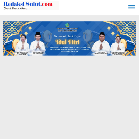
Lewati
ke
konten