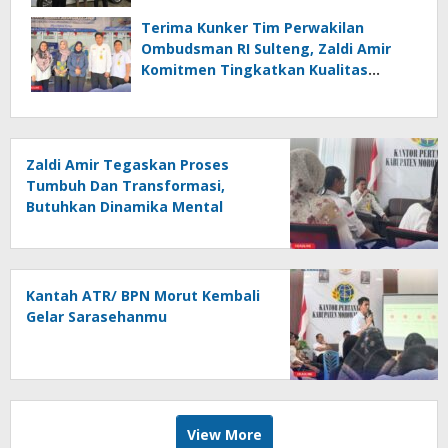
Terima Kunker Tim Perwakilan
Ombudsman RI Sulteng, Zaldi Amir
Komitmen Tingkatkan Kualitas
Pelayanan Publik Akuntabel Bebas
Mal Administrasi
Zaldi Amir Tegaskan Proses
Tumbuh Dan Transformasi,
Butuhkan Dinamika Mental
Tidak Instan
Kantah ATR/ BPN Morut Kembali
Gelar Sarasehanmu
View More