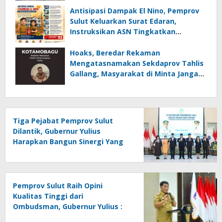
Antisipasi Dampak El Nino, Pemprov
Sulut Keluarkan Surat Edaran,
Instruksikan ASN Tingkatkan
Kewaspadaan Cegah Kebakaran
Hoaks, Beredar Rekaman
Mengatasnamakan Sekdaprov Tahlis
Gallang, Masyarakat di Minta Jangan
Mudah Percaya
Tiga Pejabat Pemprov Sulut
Dilantik, Gubernur Yulius
Harapkan Bangun Sinergi Yang
Lebih Kuat Antar Instansi
Pemprov Sulut Raih Opini
Kualitas Tinggi dari
Ombudsman, Gubernur Yulius :
Ini Apresiasi Yang Luar Biasa,