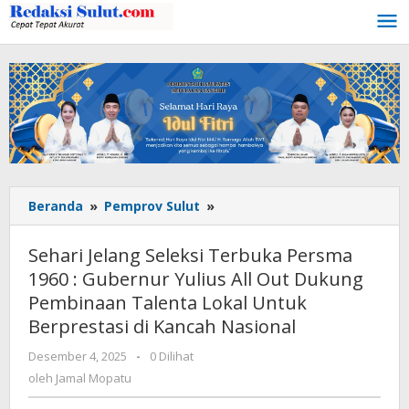
Lewati
ke
konten
Beranda
»
Pemprov Sulut
»
Sehari
Jelang
Seleksi
Sehari Jelang Seleksi Terbuka Persma
Terbuka
1960 : Gubernur Yulius All Out Dukung
Persma
Pembinaan Talenta Lokal Untuk
1960
:
Berprestasi di Kancah Nasional
Gubernur
Desember 4, 2025
oleh
-
0 Dilihat
Yulius
Jamal
oleh
Jamal Mopatu
All
Mopatu
Out