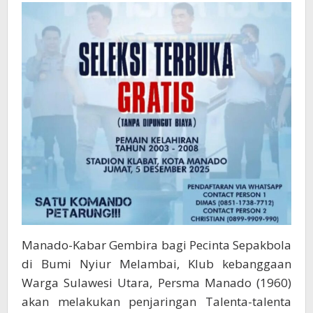
Dukung
Pembinaan
Talenta
Lokal
Untuk
Berprestasi
di
Kancah
Nasional
Manado-Kabar Gembira bagi Pecinta Sepakbola
di Bumi Nyiur Melambai, Klub kebanggaan
Warga Sulawesi Utara, Persma Manado (1960)
akan melakukan penjaringan Talenta-talenta