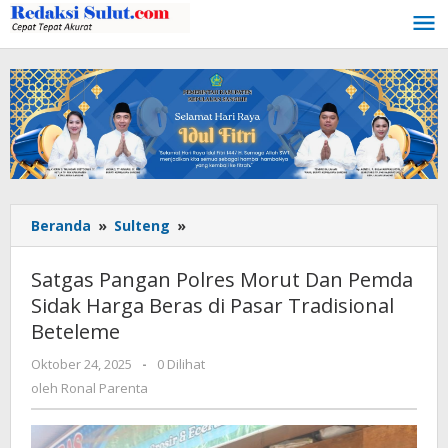
Lewati
ke
konten
Beranda
»
Sulteng
»
Satgas
Pangan
Polres
Satgas Pangan Polres Morut Dan Pemda
Morut
Sidak Harga Beras di Pasar Tradisional
Dan
Beteleme
Pemda
Sidak
Oktober 24, 2025
oleh
-
0 Dilihat
Harga
Ronal
oleh
Ronal Parenta
Beras
Parenta
di
Pasar