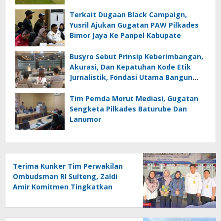
Terkait Dugaan Black Campaign,
Yusril Ajukan Gugatan PAW Pilkades
Bimor Jaya Ke Panpel Kabupate
Busyro Sebut Prinsip Keberimbangan,
Akurasi, Dan Kepatuhan Kode Etik
Jurnalistik, Fondasi Utama Bangun
Kepercayaan Publik Terhadap Media
Tim Pemda Morut Mediasi, Gugatan
Sengketa Pilkades Baturube Dan
Lanumor
Terima Kunker Tim Perwakilan
Ombudsman RI Sulteng, Zaldi
Amir Komitmen Tingkatkan
Kualitas Pelayanan Publik
Akuntabel Bebas Mal
Administrasi