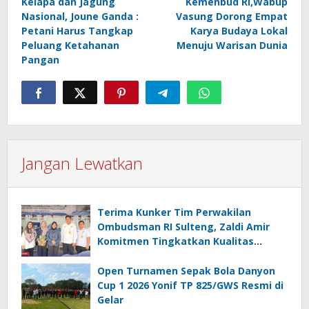
Kelapa dan Jagung
Kemenbud RI,Wabup
Nasional, Joune Ganda :
Vasung Dorong Empat
Petani Harus Tangkap
Karya Budaya Lokal
Peluang Ketahanan
Menuju Warisan Dunia
Pangan
Jangan Lewatkan
Terima Kunker Tim Perwakilan
Ombudsman RI Sulteng, Zaldi Amir
Komitmen Tingkatkan Kualitas
Pelayanan Publik Akuntabel Bebas
Mal Administrasi
Open Turnamen Sepak Bola Danyon
Cup 1 2026 Yonif TP 825/GWS Resmi di
Gelar