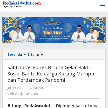
Lewati
ke
konten
Beranda
»
Bitung
»
Sat
Lantas
Polres
Sat Lantas Polres Bitung Gelar Bakti
Bitung
Sosial Bantu Keluarga Kurang Mampu
Gelar
dan Terdampak Pandemi
Bakti
Sosial
Juli 19, 2021
oleh
-
63 Dilihat
Bantu
Wesly
oleh
Wesly Tamasiro
Keluarga
Tamasiro
Kurang
Mampu
Bitung, Redaksisulut –
Dipimpin Kasat Lantas