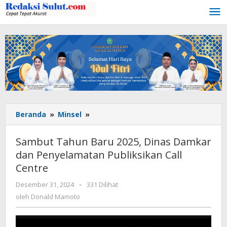
Lewati
ke
konten
Beranda
»
Minsel
»
Sambut
Tahun
Baru
Sambut Tahun Baru 2025, Dinas Damkar
2025,
dan Penyelamatan Publiksikan Call
Dinas
Centre
Damkar
dan
Desember 31, 2024
oleh
-
331 Dilihat
Penyelamatan
Donald
oleh
Donald Mamoto
Publiksikan
Mamoto
Call
Centre