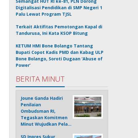
Semangat HUT RI ke-81, PLN Dorong
Digitalisasi Pendidikan di SMP Negeri 1
Palu Lewat Program TJSL
Terkait Aktifitas Pemotongan Kapal di
Tandurusa, Ini Kata KSOP Bitung
KETUM HMI Bone Bolango Tantang
Bupati Copot Kadis PMD dan Kabag ULP
Bone Bolango, Soroti Dugaan ‘Abuse of
Power’
BERITA MINUT
Joune Ganda Hadiri
Penilaian
Ombudsman RI,
Tegaskan Komitmen
Minut Wujudkan Pela…
SD Inpres Sukur