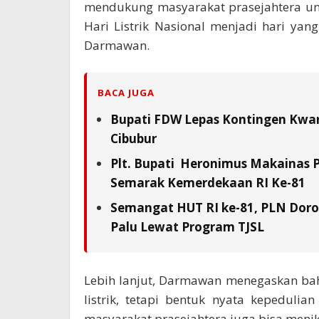
mendukung masyarakat prasejahtera unt
Hari Listrik Nasional menjadi hari y
Darmawan.
BACA JUGA
Bupati FDW Lepas Kontingen Kwarc
Cibubur
Plt. Bupati Heronimus Makainas 
Semarak Kemerdekaan RI Ke-81
Semangat HUT RI ke-81, PLN Doron
Palu Lewat Program TJSL
Lebih lanjut, Darmawan menegaskan ba
listrik, tetapi bentuk nyata kepeduli
masyarakat prasejahtera juga bisa menikm