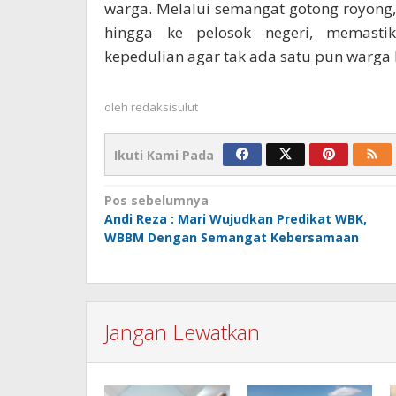
warga. Melalui semangat gotong royong
hingga ke pelosok negeri, memasti
kepedulian agar tak ada satu pun warga I
oleh
redaksisulut
Ikuti Kami Pada
Navigasi
Pos sebelumnya
Andi Reza : Mari Wujudkan Predikat WBK,
pos
WBBM Dengan Semangat Kebersamaan
Jangan Lewatkan