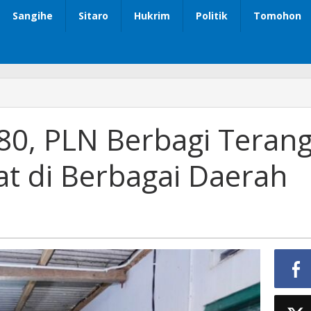
Sangihe
Sitaro
Hukrim
Politik
Tomohon
0, PLN Berbagi Teran
t di Berbagai Daerah