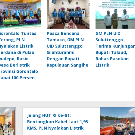
Gorontalo Tuntas
Pasca Bencana
GM PLN UID
Terang, PLN
Tamako, GM PLN
Suluttenggo
Nyalakan Listrik
UID Suluttenggo
Terima Kunjunga
Perdana di Pulau
Silahturahmi
Bupati Talaud,
Dudepo, Rasio
Dengan Bupati
Bahas Pasokan
Desa Berlistrik
Kepulauan Sangihe
Listrik
Provinsi Gorontalo
Capai 100 Persen
Jelang HUT RI ke-81:
Bentangkan Kabel Laut 1,95
KMS, PLN Nyalakan Listrik
Perdana di Pulau Dudepo dan