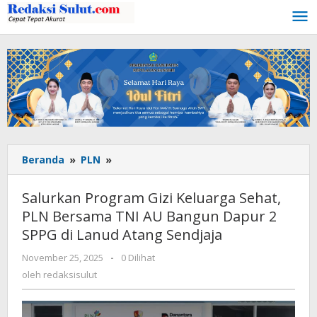
Lewati
ke
konten
Beranda
»
PLN
»
Salurkan
Program
Gizi
Salurkan Program Gizi Keluarga Sehat,
Keluarga
PLN Bersama TNI AU Bangun Dapur 2
Sehat,
SPPG di Lanud Atang Sendjaja
PLN
Bersama
November 25, 2025
oleh
-
0 Dilihat
TNI
redaksisulut
oleh
redaksisulut
AU
Bangun
Dapur