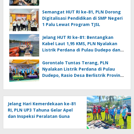
Semangat HUT RI ke-81, PLN Dorong
Digitalisasi Pendidikan di SMP Negeri
1 Palu Lewat Program TJSL
Jelang HUT RI ke-81: Bentangkan
Kabel Laut 1,95 KMS, PLN Nyalakan
Listrik Perdana di Pulau Dudepo dan
Tuntaskan 100 Persen Rasio Desa
Berlistrik Provinsi Gorontalo
Gorontalo Tuntas Terang, PLN
Nyalakan Listrik Perdana di Pulau
Dudepo, Rasio Desa Berlistrik Provinsi
Gorontalo Capai 100 Persen
Jelang Hari Kemerdekaan ke-81
RI, PLN UP3 Tahuna Gelar Apel
dan Inspeksi Peralatan Guna
Pastikan Keandalan Listrik
Kepulauan Nusa Utara