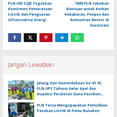
PLN UID S2JB Tegaskan
YBM PLN Salurkan
pos
Komitmen Pemerataan
Bantuan untuk Korban
Listrik dan Penguatan
Kebakaran, Ponpes dan
Infrastruktur Energi
Komunitas Bentor di
Gorontalo
Jangan Lewatkan
Jelang Hari Kemerdekaan ke-81 RI,
PLN UP3 Tahuna Gelar Apel dan
Inspeksi Peralatan Guna Pastikan
Keandalan Listrik Kepulauan Nusa
Utara
PLN Terus Mengupayakan Pemulihan
Pasokan Listrik di Pulau Bunaken