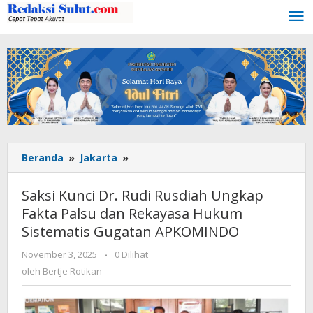
Lewati
ke
konten
Beranda
»
Jakarta
»
Saksi
Kunci
Dr.
Saksi Kunci Dr. Rudi Rusdiah Ungkap
Rudi
Fakta Palsu dan Rekayasa Hukum
Rusdiah
Sistematis Gugatan APKOMINDO
Ungkap
Fakta
November 3, 2025
oleh
-
0 Dilihat
Palsu
Bertje
oleh
Bertje Rotikan
dan
Rotikan
Rekayasa
Hukum