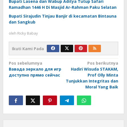
Bupati Lasena dan Wabup Aditya Tutup Safari
Ramadhan 1446 H Di Masjid Ar-Rahman Paku Selatan
Bupati Sirajudin Tinjau Banjir di kecamatan Bintauna
dan Sangkub
oleh
Ricky Babay
Ikuti Kami Pada
Navigasi
Pos sebelumnya
Pos berikutnya
Вавада зеркало для игр
Hadiri Wisuda STAKAM,
pos
доступно прямо сейчас
Prof Olly Minta
Tunjukkan Integritas dan
Moral Yang Baik