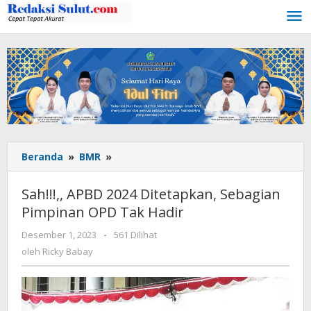
Lewati
ke
konten
Beranda
»
BMR
»
Sah!!!,,
APBD
2024
Sah!!!,, APBD 2024 Ditetapkan, Sebagian
Ditetapkan,
Pimpinan OPD Tak Hadir
Sebagian
Pimpinan
Desember 1, 2023
oleh
-
561 Dilihat
OPD
Ricky
oleh
Ricky Babay
Tak
Babay
Hadir