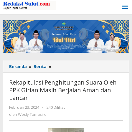
Lewati
ke
konten
Beranda
»
Berita
»
Rekapitulasi
Penghitungan
Suara
Rekapitulasi Penghitungan Suara Oleh
Oleh
PPK Girian Masih Berjalan Aman dan
PPK
Lancar
Girian
Masih
Februari 23, 2024
oleh
-
240 Dilihat
Berjalan
Wesly
oleh
Wesly Tamasiro
Aman
Tamasiro
dan
Lancar