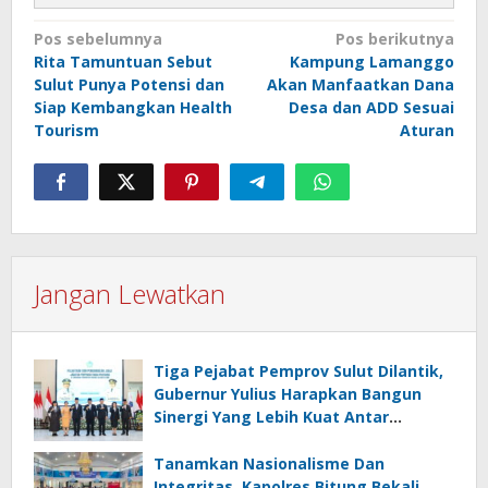
Navigasi
Pos sebelumnya
Pos berikutnya
Rita Tamuntuan Sebut
Kampung Lamanggo
pos
Sulut Punya Potensi dan
Akan Manfaatkan Dana
Siap Kembangkan Health
Desa dan ADD Sesuai
Tourism
Aturan
Jangan Lewatkan
Tiga Pejabat Pemprov Sulut Dilantik,
Gubernur Yulius Harapkan Bangun
Sinergi Yang Lebih Kuat Antar
Instansi
Tanamkan Nasionalisme Dan
Integritas, Kapolres Bitung Bekali