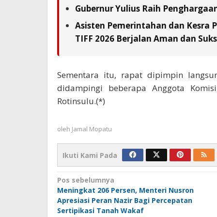
Gubernur Yulius Raih Penghargaa
Asisten Pemerintahan dan Kesra 
TIFF 2026 Berjalan Aman dan Suks
Sementara itu, rapat dipimpin langsu
didampingi beberapa Anggota Komisi
Rotinsulu.(*)
oleh
Jamal Mopatu
Ikuti Kami Pada
Navigasi
Pos sebelumnya
Meningkat 206 Persen, Menteri Nusron
pos
Apresiasi Peran Nazir Bagi Percepatan
Sertipikasi Tanah Wakaf