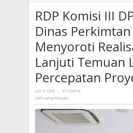
Komisi
III
RDP Komisi III 
DPRD
Sulut
Dinas Perkimtan
Bersama
Dinas
Perkimtan
Menyoroti Realis
Dan
Dinas
Lanjuti Temuan 
PUPR
:
Menyoroti
Percepatan Proye
Realisasi
Anggaran,
Tindak
Juni 9, 2026
oleh
-
611 Dilihat
Lanjuti
Jamal
oleh
Jamal Mopatu
Temuan
Mopatu
Lapangan,
Hingga
Percepatan
Proyek
Infrastruktur