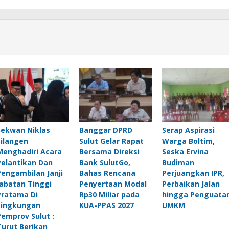
Sekwan Niklas
Banggar DPRD
Serap Aspirasi
Silangen
Sulut Gelar Rapat
Warga Boltim,
Menghadiri Acara
Bersama Direksi
Seska Ervina
Pelantikan Dan
Bank SulutGo,
Budiman
Pengambilan Janji
Bahas Rencana
Perjuangkan IPR,
Jabatan Tinggi
Penyertaan Modal
Perbaikan Jalan
Pratama Di
Rp30 Miliar pada
hingga Penguata
Lingkungan
KUA-PPAS 2027
UMKM
Pemprov Sulut :
Turut Berikan