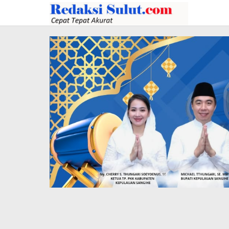
Lewati
ke
konten