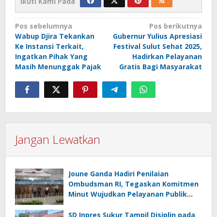
Ikuti Kami Pada
Navigasi
Pos sebelumnya
Pos berikutnya
Wabup Djira Tekankan
Gubernur Yulius Apresiasi
pos
Ke Instansi Terkait,
Festival Sulut Sehat 2025,
Ingatkan Pihak Yang
Hadirkan Pelayanan
Masih Menunggak Pajak
Gratis Bagi Masyarakat
Jangan Lewatkan
Joune Ganda Hadiri Penilaian
Ombudsman RI, Tegaskan Komitmen
Minut Wujudkan Pelayanan Publik
Berkualitas
SD Inpres Sukur Tampil Disiplin pada