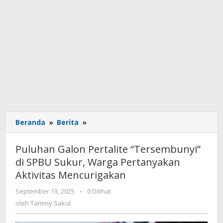
Beranda
»
Berita
»
Puluhan
Galon
Pertalite
Puluhan Galon Pertalite “Tersembunyi”
“Tersembunyi”
di SPBU Sukur, Warga Pertanyakan
di
Aktivitas Mencurigakan
SPBU
Sukur,
September 13, 2025
oleh
-
0 Dilihat
Warga
Tammy
oleh
Tammy Sakul
Pertanyakan
Sakul
Aktivitas