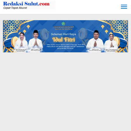
Lewati
ke
konten