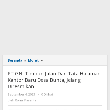
Beranda
»
Morut
»
PT
GNI
Timbun
PT GNI Timbun Jalan Dan Tata Halaman
Jalan
Kantor Baru Desa Bunta, Jelang
Dan
Diresmikan
Tata
Halaman
September 4, 2025
oleh
-
0 Dilihat
Kantor
Ronal
oleh
Ronal Parenta
Baru
Parenta
Desa