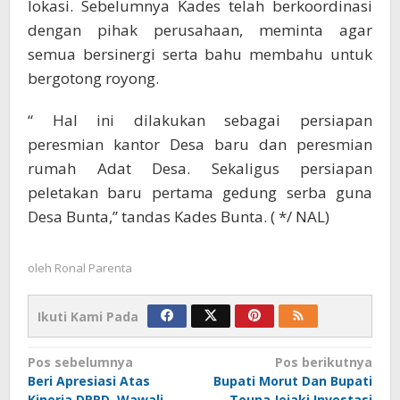
lokasi. Sebelumnya Kades telah berkoordinasi
dengan pihak perusahaan, meminta agar
semua bersinergi serta bahu membahu untuk
bergotong royong.
“ Hal ini dilakukan sebagai persiapan
peresmian kantor Desa baru dan peresmian
rumah Adat Desa. Sekaligus persiapan
peletakan baru pertama gedung serba guna
Desa Bunta,” tandas Kades Bunta. ( */ NAL)
oleh
Ronal Parenta
Ikuti Kami Pada
Navigasi
Pos sebelumnya
Pos berikutnya
Beri Apresiasi Atas
Bupati Morut Dan Bupati
pos
Kinerja DPRD, Wawali
Touna Jejaki Investasi