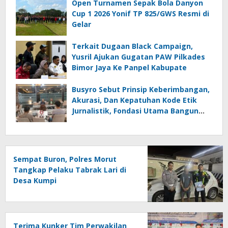
Mal Administrasi
Open Turnamen Sepak Bola Danyon
Cup 1 2026 Yonif TP 825/GWS Resmi di
Gelar
Terkait Dugaan Black Campaign,
Yusril Ajukan Gugatan PAW Pilkades
Bimor Jaya Ke Panpel Kabupate
Busyro Sebut Prinsip Keberimbangan,
Akurasi, Dan Kepatuhan Kode Etik
Jurnalistik, Fondasi Utama Bangun
Kepercayaan Publik Terhadap Media
Sempat Buron, Polres Morut
Tangkap Pelaku Tabrak Lari di
Desa Kumpi
Terima Kunker Tim Perwakilan