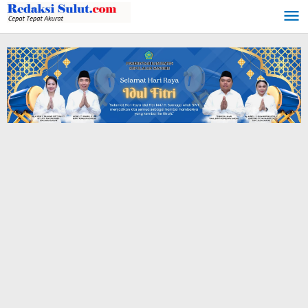
Lewati
ke
konten