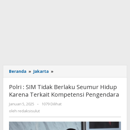
Beranda
»
Jakarta
»
Polri
:
SIM
Polri : SIM Tidak Berlaku Seumur Hidup
Tidak
Karena Terkait Kompetensi Pengendara
Berlaku
Seumur
Januari 5, 2025
oleh
-
1079 Dilihat
Hidup
redaksisulut
oleh
redaksisulut
Karena
Terkait
Kompetensi