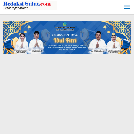
Lewati
ke
konten