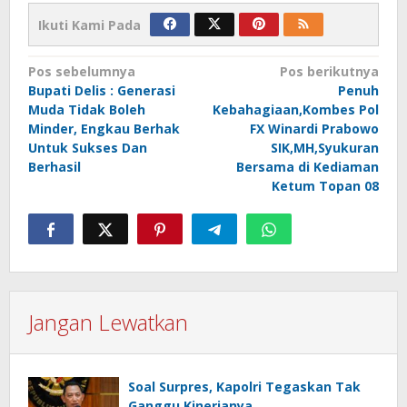
Ikuti Kami Pada
Navigasi
Pos sebelumnya
Pos berikutnya
Bupati Delis : Generasi
Penuh
pos
Muda Tidak Boleh
Kebahagiaan,Kombes Pol
Minder, Engkau Berhak
FX Winardi Prabowo
Untuk Sukses Dan
SIK,MH,Syukuran
Berhasil
Bersama di Kediaman
Ketum Topan 08
Jangan Lewatkan
Soal Surpres, Kapolri Tegaskan Tak
Ganggu Kinerjanya