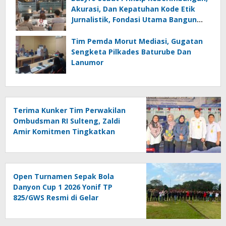
Akurasi, Dan Kepatuhan Kode Etik
Jurnalistik, Fondasi Utama Bangun
Kepercayaan Publik Terhadap Media
Tim Pemda Morut Mediasi, Gugatan
Sengketa Pilkades Baturube Dan
Lanumor
Terima Kunker Tim Perwakilan
Ombudsman RI Sulteng, Zaldi
Amir Komitmen Tingkatkan
Kualitas Pelayanan Publik
Akuntabel Bebas Mal
Administrasi
Open Turnamen Sepak Bola
Danyon Cup 1 2026 Yonif TP
825/GWS Resmi di Gelar