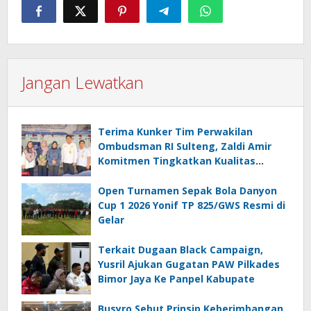
Jangan Lewatkan
Terima Kunker Tim Perwakilan
Ombudsman RI Sulteng, Zaldi Amir
Komitmen Tingkatkan Kualitas
Pelayanan Publik Akuntabel Bebas
Mal Administrasi
Open Turnamen Sepak Bola Danyon
Cup 1 2026 Yonif TP 825/GWS Resmi di
Gelar
Terkait Dugaan Black Campaign,
Yusril Ajukan Gugatan PAW Pilkades
Bimor Jaya Ke Panpel Kabupate
Busyro Sebut Prinsip Keberimbangan,