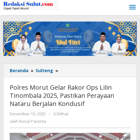
Lewati
ke
konten
Beranda
»
Sulteng
»
Polres
Morut
Gelar
Polres Morut Gelar Rakor Ops Lilin
Rakor
Tinombala 2025, Pastikan Perayaan
Ops
Nataru Berjalan Kondusif
Lilin
Tinombala
Desember 19, 2025
oleh
-
0 Dilihat
2025,
Ronal
oleh
Ronal Parenta
Pastikan
Parenta
Perayaan
Nataru