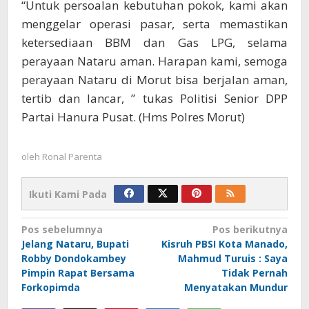
“Untuk persoalan kebutuhan pokok, kami akan
menggelar operasi pasar, serta memastikan
ketersediaan BBM dan Gas LPG, selama
perayaan Nataru aman. Harapan kami, semoga
perayaan Nataru di Morut bisa berjalan aman,
tertib dan lancar, ” tukas Politisi Senior DPP
Partai Hanura Pusat. (Hms Polres Morut)
oleh
Ronal Parenta
Ikuti Kami Pada
Navigasi
Pos sebelumnya
Pos berikutnya
Jelang Nataru, Bupati
Kisruh PBSI Kota Manado,
pos
Robby Dondokambey
Mahmud Turuis : Saya
Pimpin Rapat Bersama
Tidak Pernah
Forkopimda
Menyatakan Mundur