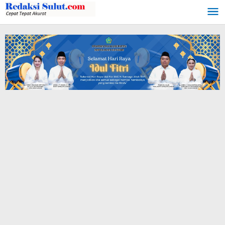
Lewati
ke
konten