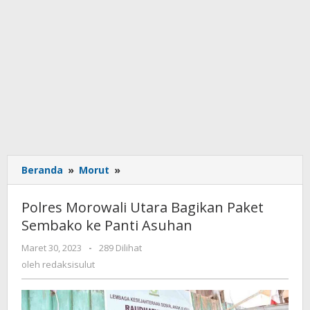
Beranda
»
Morut
»
Polres
Morowali
Utara
Polres Morowali Utara Bagikan Paket
Bagikan
Sembako ke Panti Asuhan
Paket
Sembako
Maret 30, 2023
oleh
-
289 Dilihat
ke
redaksisulut
oleh
redaksisulut
Panti
Asuhan