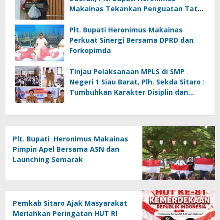
Makainas Tekankan Penguatan Tata
Kelola Pemerintahan dan Pelayanan
Publik
Plt. Bupati Heronimus Makainas
Perkuat Sinergi Bersama DPRD dan
Forkopimda
Tinjau Pelaksanaan MPLS di SMP
Negeri 1 Siau Barat, Plh. Sekda Sitaro :
Tumbuhkan Karakter Disiplin dan
Tanggung Jawab
Plt. Bupati Heronimus Makainas
Pimpin Apel Bersama ASN dan
Launching Semarak
Kemerdekaan RI Ke-81
Pemkab Sitaro Ajak Masyarakat
Meriahkan Peringatan HUT RI