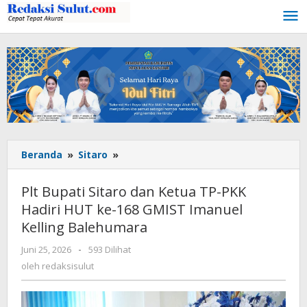
Lewati
ke
konten
Beranda
»
Sitaro
»
Plt
Bupati
Sitaro
Plt Bupati Sitaro dan Ketua TP-PKK
dan
Hadiri HUT ke-168 GMIST Imanuel
Ketua
Kelling Balehumara
TP-
PKK
Juni 25, 2026
oleh
-
593 Dilihat
Hadiri
redaksisulut
oleh
redaksisulut
HUT
ke-
168