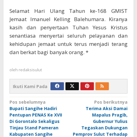
Selamat Hari Ulang Tahun ke-168 GMIST
Jemaat Imanuel Kelling Balehumara. Kiranya
kasih dan penyertaan Tuhan Yesus Kristus
senantiasa menyertai seluruh pelayanan dan
kehidupan jemaat untuk terus menjadi terang
dan berkat bagi banyak orang. *
oleh
redaksisulut
Ikuti Kami Pada
Navigasi
Pos sebelumnya
Pos berikutnya
Bupati Sangihe Hadiri
Terima Aksi Damai
pos
Pentupan PENAS Ke XVII
Mapalus Pragib,
Di Gorontalo Sekaligus
Gubernur Yulius
Tinjau Stand Pameran
Tegaskan Dukungan
Kabupaten Sangihe
Pemprov Sulut Terhadap