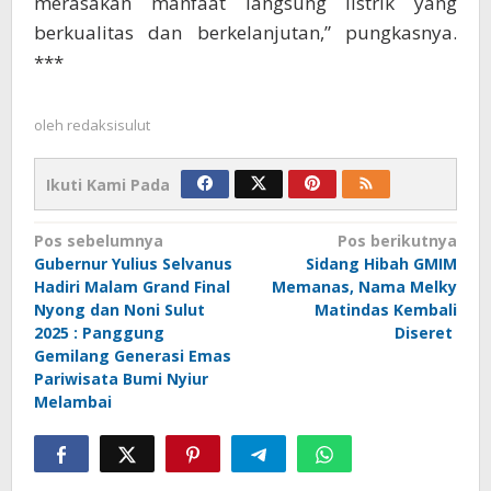
merasakan manfaat langsung listrik yang
berkualitas dan berkelanjutan,” pungkasnya.
***
oleh
redaksisulut
Ikuti Kami Pada
Navigasi
Pos sebelumnya
Pos berikutnya
Gubernur Yulius Selvanus
Sidang Hibah GMIM
pos
Hadiri Malam Grand Final
Memanas, Nama Melky
Nyong dan Noni Sulut
Matindas Kembali
2025 : Panggung
Diseret
Gemilang Generasi Emas
Pariwisata Bumi Nyiur
Melambai