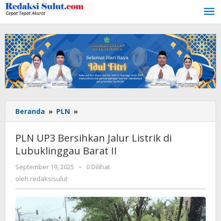
Lewati
ke
konten
Beranda
»
PLN
»
PLN
UP3
Bersihkan
PLN UP3 Bersihkan Jalur Listrik di
Jalur
Lubuklinggau Barat II
Listrik
di
September 19, 2025
oleh
-
0 Dilihat
Lubuklinggau
redaksisulut
oleh
redaksisulut
Barat
II