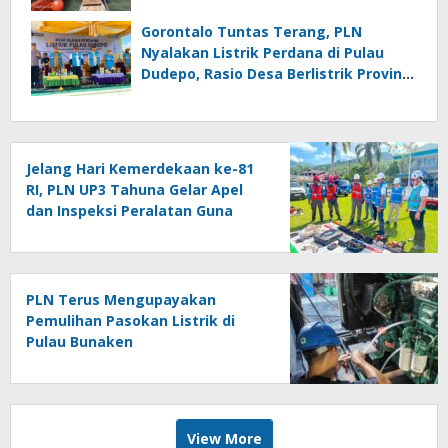
Tuntaskan 100 Persen Rasio Desa
Berlistrik Provinsi Gorontalo
Gorontalo Tuntas Terang, PLN
Nyalakan Listrik Perdana di Pulau
Dudepo, Rasio Desa Berlistrik Provinsi
Gorontalo Capai 100 Persen
Jelang Hari Kemerdekaan ke-81
RI, PLN UP3 Tahuna Gelar Apel
dan Inspeksi Peralatan Guna
Pastikan Keandalan Listrik
Kepulauan Nusa Utara
PLN Terus Mengupayakan
Pemulihan Pasokan Listrik di
Pulau Bunaken
View More